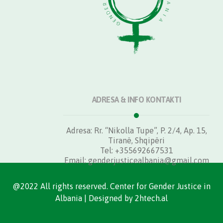
ADRESA & INFO KONTAKTI
Adresa: Rr. “Nikolla Tupe”, P. 2/4, Ap. 15,
Tiranë, Shqipëri
Tel: +355692667531
Email: genderjusticealbania@gmail.com
@2022 All rights reserved. Center for Gender Justice in
Albania | Designed by 2htech.al