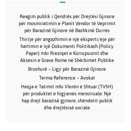
Reagim publik i Qendrës për Drejtësi Gjinore
për mosmiratimin e Planit Vendor të Veprimit
për Barazinë Gjinore në Bashkinë Durrës
Thirrje për angazhimin e një eksperti/eje për
hartimin e një Dokumenti Politikash (Policy
Paper) mbi Rreziqet e Korrupsionit dhe
Aksesin e Grave Rome në Shërbimet Publike
Broshurë – Ligji për Barazinë Gjinore
Terma Reference – Avokat
Heqja e Tatimit mbi Vlerën e Shtuar (TVSH)
për produktet e higjienës menstruale: Një
hap drejt barazisë gjinore, shëndetit publik
dhe drejtësisë sociale