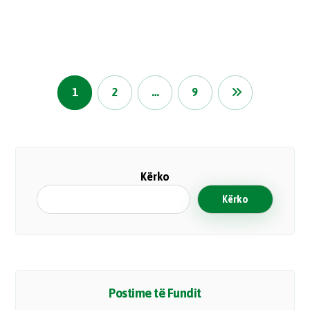
1
2
…
9
Kërko
Kërko
Postime të Fundit