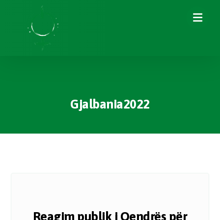
Gjalbania2022
Reagim publik i Qendrës për